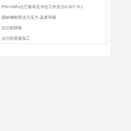
PN0.6MPa法兰最高无冲击工作压力(GB/T 912
国标钢制管法兰压力-温度等级
法兰的焊接
法兰的背面加工