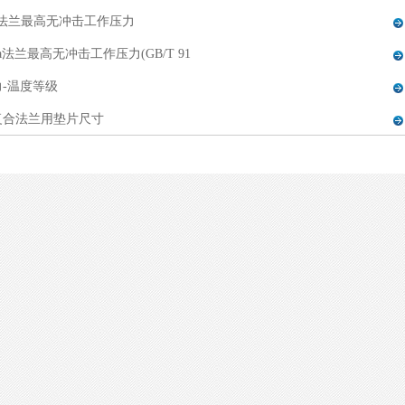
MPa法兰最高无冲击工作压力
MPa法兰最高无冲击工作压力(GB/T 91
-温度等级
复合法兰用垫片尺寸