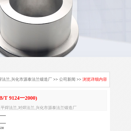
焊法兰,兴化市源泰法兰锻造厂
>>
公司新闻
>>
浏览详细内容
 9124一2000)
不锈钢法兰,平焊法兰,对焊法兰,兴化市源泰法兰锻造厂
530