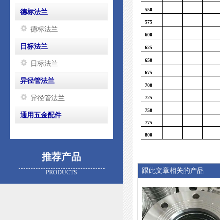
550
德标法兰
575
德标法兰
600
日标法兰
625
650
日标法兰
675
异径管法兰
700
异径管法兰
725
750
通用五金配件
775
800
推荐产品
跟此文章相关的产品
PRODUCTS