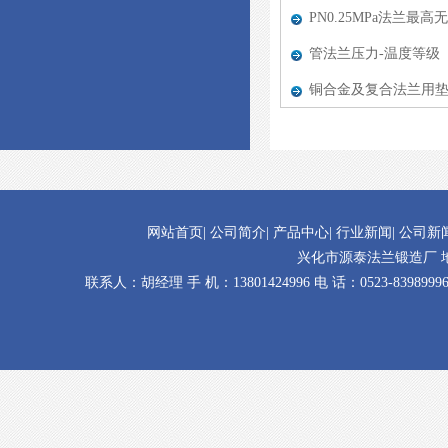
PN0.25MPa法兰最高无
管法兰压力-温度等级
铜合金及复合法兰用
网站首页
|
公司简介
|
产品中心
|
行业新闻
|
公司新
兴化市源泰法兰锻造厂 
联系人：胡经理 手 机：13801424996 电 话：0523-83989996 传 