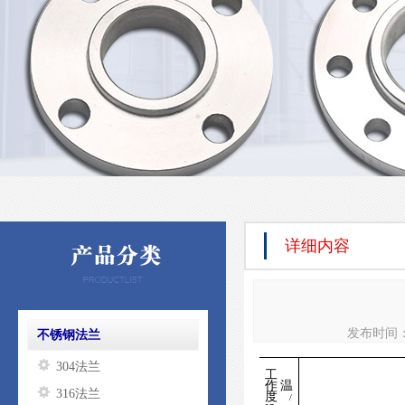
详细内容
发布时间： 
不锈钢法兰
304法兰
工
作
温
316法兰
度
/