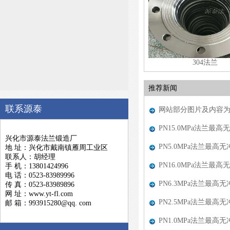
304法兰
推荐新闻
联系源泰
网站部分图片及内容
PN15.0MPa法兰最高无
兴化市源泰法兰锻造厂
PN5.0MPa法兰最高无冲
地 址：兴化市戴南镇雁周工业区
联系人：胡经理
PN16.0MPa法兰最高无
手 机：13801424996
电 话：0523-83989996
PN6.3MPa法兰最高无冲
传 真：0523-83989896
网 址：www.yt-fl.com
PN2.5MPa法兰最高无冲
邮 箱：993915280@qq. com
PN1.0MPa法兰最高