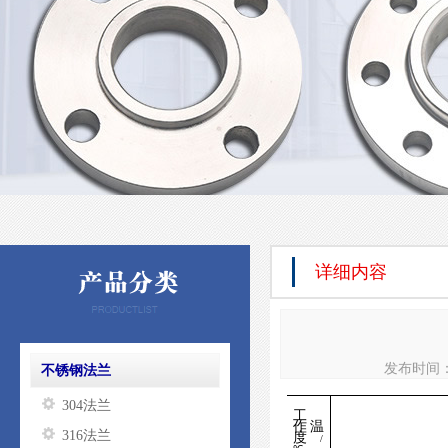
详细内容
发布时间： 
不锈钢法兰
304法兰
工
作
温
316法兰
度
/